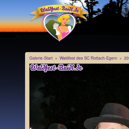
Galerie-Start
»
Waldfest des SC Rottach-Egern
»
20