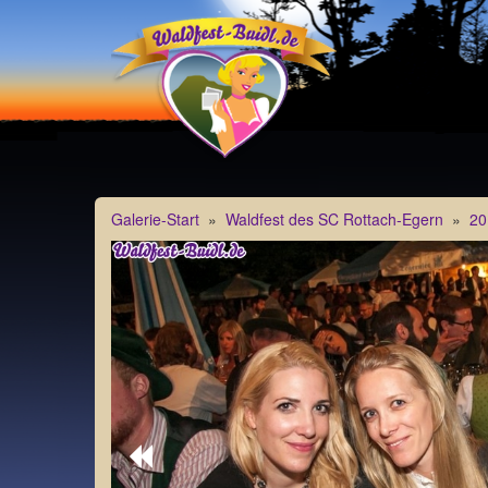
Galerie-Start
»
Waldfest des SC Rottach-Egern
»
20